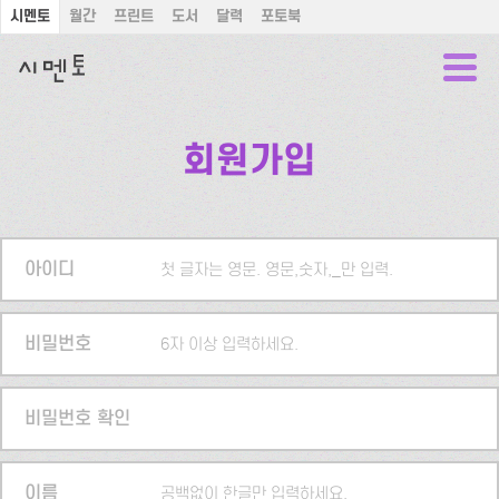
시멘토
월간
프린트
도서
달력
포토북
회원가입
아이디
첫 글자는 영문. 영문,숫자,_만 입력.
비밀번호
6자 이상 입력하세요.
비밀번호 확인
이름
공백없이 한글만 입력하세요.