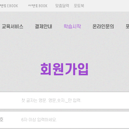
맞춤달력
포토북
교육서비스
결제안내
학습시작
온라인문의
회원가입
첫 글자는 영문. 영문,숫자,_만 입력.
5자 이상 입력하세요.
호
6자 이상 입력하세요.