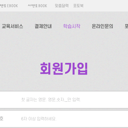
맞춤달력
포토북
교육서비스
결제안내
학습시작
온라인문의
회원가입
첫 글자는 영문. 영문,숫자,_만 입력.
5자 이상 입력하세요.
호
6자 이상 입력하세요.