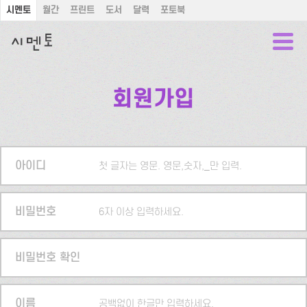
시멘토
월간
프린트
도서
달력
포토북
회원가입
아이디
첫 글자는 영문. 영문,숫자,_만 입력.
비밀번호
6자 이상 입력하세요.
비밀번호 확인
이름
공백없이 한글만 입력하세요.