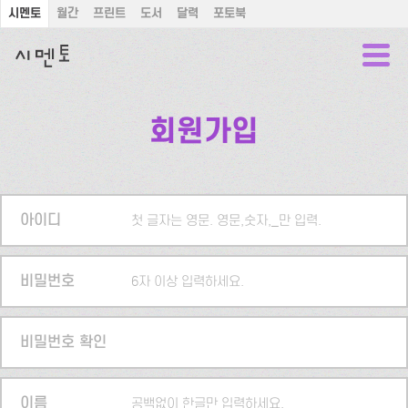
시멘토
월간
프린트
도서
달력
포토북
회원가입
아이디
첫 글자는 영문. 영문,숫자,_만 입력.
비밀번호
6자 이상 입력하세요.
비밀번호 확인
이름
공백없이 한글만 입력하세요.