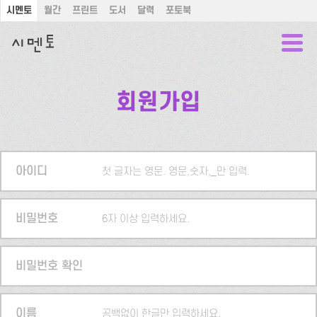
시멘토
월간
프린트
도서
달력
포토북
회원가입
아이디
첫 글자는 영문. 영문,숫자,_만 입력.
비밀번호
6자 이상 입력하세요.
비밀번호 확인
이름
공백없이 한글만 입력하세요.