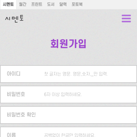
시멘토
월간
프린트
도서
달력
포토북
회원가입
아이디
첫 글자는 영문. 영문,숫자,_만 입력.
비밀번호
6자 이상 입력하세요.
비밀번호 확인
이름
공백없이 한글만 입력하세요.