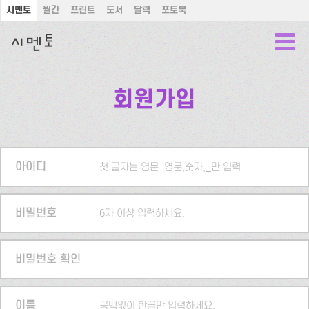
시멘토
월간
프린트
도서
달력
포토북
회원가입
아이디
첫 글자는 영문. 영문,숫자,_만 입력.
비밀번호
6자 이상 입력하세요.
비밀번호 확인
이름
공백없이 한글만 입력하세요.