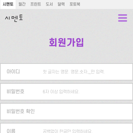
시멘토
월간
프린트
도서
달력
포토북
회원가입
아이디
첫 글자는 영문. 영문,숫자,_만 입력.
비밀번호
6자 이상 입력하세요.
비밀번호 확인
이름
공백없이 한글만 입력하세요.