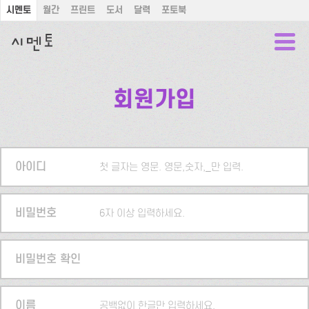
시멘토
월간
프린트
도서
달력
포토북
회원가입
아이디
첫 글자는 영문. 영문,숫자,_만 입력.
비밀번호
6자 이상 입력하세요.
비밀번호 확인
이름
공백없이 한글만 입력하세요.