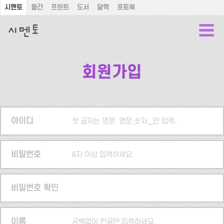
시멘토
월간
프린트
도서
달력
포토북
회원가입
아이디
첫 글자는 영문. 영문,숫자,_만 입력.
비밀번호
6자 이상 입력하세요.
비밀번호 확인
이름
공백없이 한글만 입력하세요.