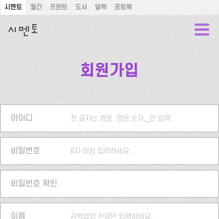
시멘토
월간
프린트
도서
달력
포토북
회원가입
아이디
첫 글자는 영문. 영문,숫자,_만 입력.
비밀번호
6자 이상 입력하세요.
비밀번호 확인
이름
공백없이 한글만 입력하세요.