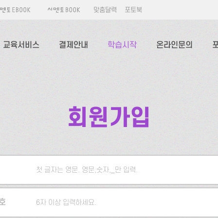
맞춤달력
포토북
교육서비스
결제안내
학습시작
온라인문의
회원가입
첫 글자는 영문. 영문,숫자,_만 입력.
5자 이상 입력하세요.
호
6자 이상 입력하세요.