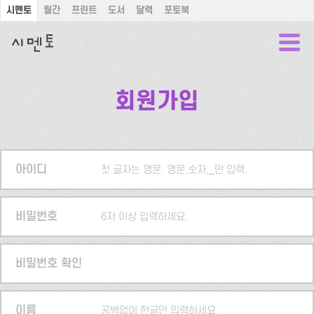
시멘토
월간
프린트
도서
달력
포토북
회원가입
아이디
첫 글자는 영문. 영문,숫자,_만 입력.
비밀번호
6자 이상 입력하세요.
비밀번호 확인
이름
공백없이 한글만 입력하세요.