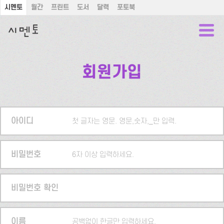
시멘토
월간
프린트
도서
달력
포토북
회원가입
아이디
첫 글자는 영문. 영문,숫자,_만 입력.
비밀번호
6자 이상 입력하세요.
비밀번호 확인
이름
공백없이 한글만 입력하세요.