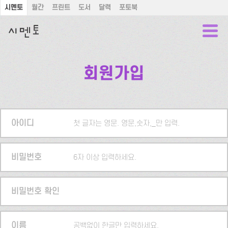
시멘토
월간
프린트
도서
달력
포토북
회원가입
아이디
첫 글자는 영문. 영문,숫자,_만 입력.
비밀번호
6자 이상 입력하세요.
비밀번호 확인
이름
공백없이 한글만 입력하세요.