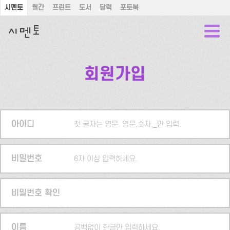
시멘토
월간
프린트
도서
달력
포토북
회원가입
아이디
첫 글자는 영문. 영문,숫자,_만 입력.
비밀번호
6자 이상 입력하세요.
비밀번호 확인
이름
공백없이 한글만 입력하세요.