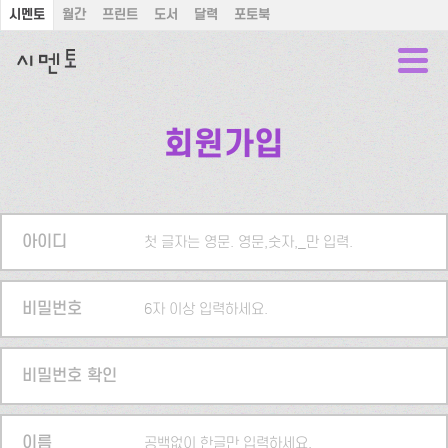
시멘토
월간
프린트
도서
달력
포토북
회원가입
아이디
첫 글자는 영문. 영문,숫자,_만 입력.
비밀번호
6자 이상 입력하세요.
비밀번호 확인
이름
공백없이 한글만 입력하세요.