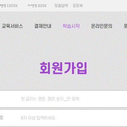
맞춤달력
포토북
교육서비스
결제안내
학습시작
온라인문의
회원가입
첫 글자는 영문. 영문,숫자,_만 입력.
5자 이상 입력하세요.
호
6자 이상 입력하세요.