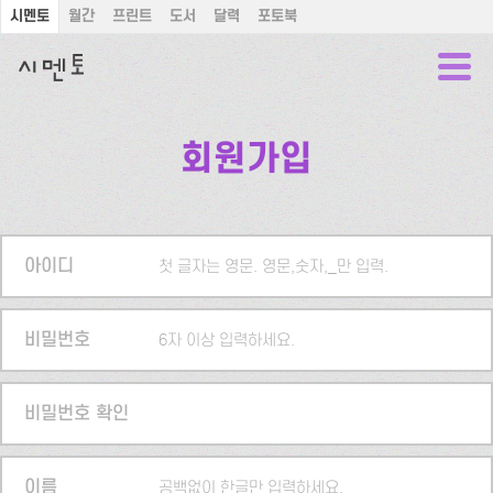
시멘토
월간
프린트
도서
달력
포토북
회원가입
아이디
첫 글자는 영문. 영문,숫자,_만 입력.
비밀번호
6자 이상 입력하세요.
비밀번호 확인
이름
공백없이 한글만 입력하세요.