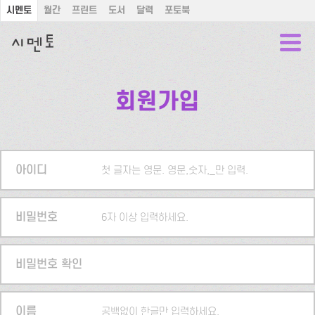
시멘토
월간
프린트
도서
달력
포토북
회원가입
아이디
첫 글자는 영문. 영문,숫자,_만 입력.
비밀번호
6자 이상 입력하세요.
비밀번호 확인
이름
공백없이 한글만 입력하세요.