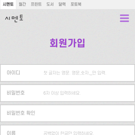
시멘토
월간
프린트
도서
달력
포토북
회원가입
아이디
첫 글자는 영문. 영문,숫자,_만 입력.
비밀번호
6자 이상 입력하세요.
비밀번호 확인
이름
공백없이 한글만 입력하세요.