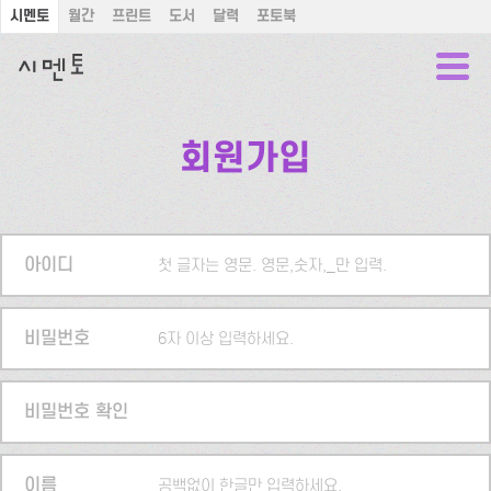
시멘토
월간
프린트
도서
달력
포토북
회원가입
아이디
첫 글자는 영문. 영문,숫자,_만 입력.
비밀번호
6자 이상 입력하세요.
비밀번호 확인
이름
공백없이 한글만 입력하세요.