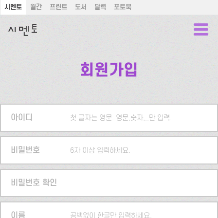
시멘토
월간
프린트
도서
달력
포토북
회원가입
아이디
첫 글자는 영문. 영문,숫자,_만 입력.
비밀번호
6자 이상 입력하세요.
비밀번호 확인
이름
공백없이 한글만 입력하세요.