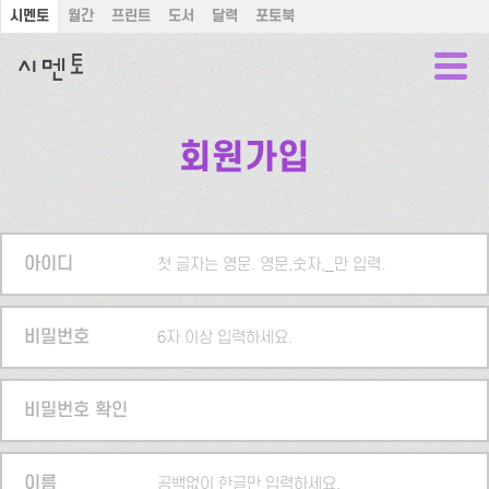
시멘토
월간
프린트
도서
달력
포토북
회원가입
아이디
첫 글자는 영문. 영문,숫자,_만 입력.
비밀번호
6자 이상 입력하세요.
비밀번호 확인
이름
공백없이 한글만 입력하세요.