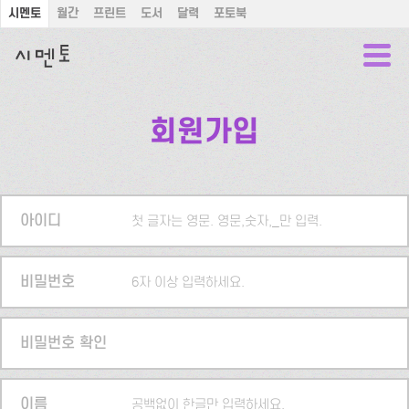
시멘토
월간
프린트
도서
달력
포토북
회원가입
아이디
첫 글자는 영문. 영문,숫자,_만 입력.
비밀번호
6자 이상 입력하세요.
비밀번호 확인
이름
공백없이 한글만 입력하세요.