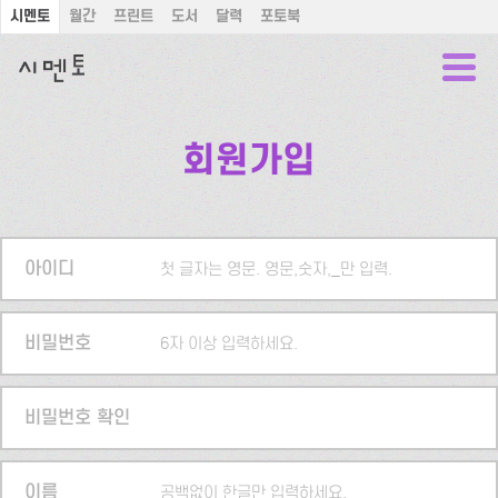
시멘토
월간
프린트
도서
달력
포토북
회원가입
아이디
첫 글자는 영문. 영문,숫자,_만 입력.
비밀번호
6자 이상 입력하세요.
비밀번호 확인
이름
공백없이 한글만 입력하세요.