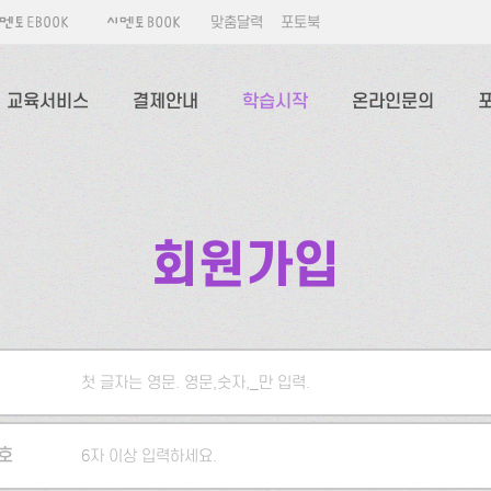
맞춤달력
포토북
교육서비스
결제안내
학습시작
온라인문의
회원가입
첫 글자는 영문. 영문,숫자,_만 입력.
5자 이상 입력하세요.
호
6자 이상 입력하세요.