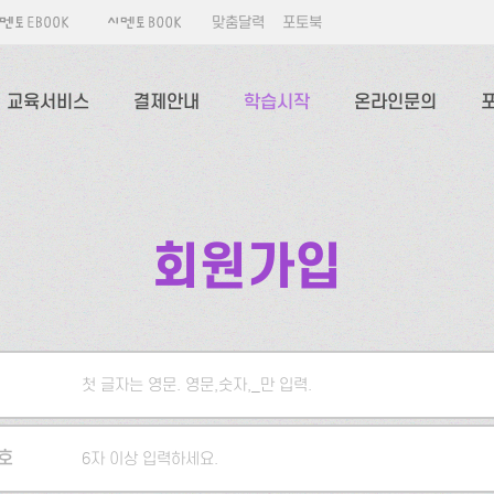
맞춤달력
포토북
교육서비스
결제안내
학습시작
온라인문의
회원가입
첫 글자는 영문. 영문,숫자,_만 입력.
5자 이상 입력하세요.
호
6자 이상 입력하세요.