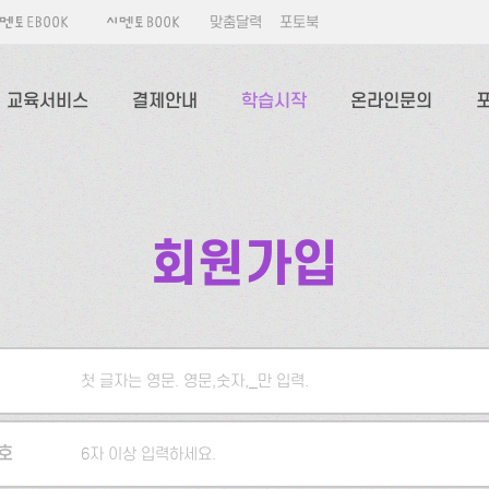
맞춤달력
포토북
교육서비스
결제안내
학습시작
온라인문의
회원가입
첫 글자는 영문. 영문,숫자,_만 입력.
5자 이상 입력하세요.
호
6자 이상 입력하세요.