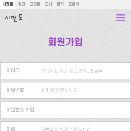
시멘토
월간
프린트
도서
달력
포토북
회원가입
아이디
첫 글자는 영문. 영문,숫자,_만 입력.
비밀번호
6자 이상 입력하세요.
비밀번호 확인
이름
공백없이 한글만 입력하세요.