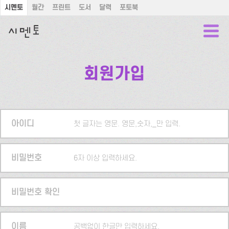
시멘토
월간
프린트
도서
달력
포토북
회원가입
아이디
첫 글자는 영문. 영문,숫자,_만 입력.
비밀번호
6자 이상 입력하세요.
비밀번호 확인
이름
공백없이 한글만 입력하세요.