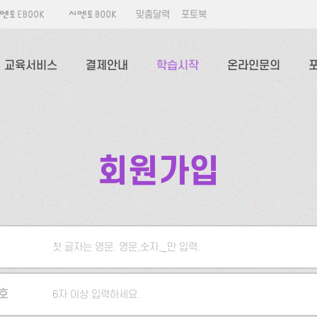
맞춤달력
포토북
교육서비스
결제안내
학습시작
온라인문의
회원가입
첫 글자는 영문. 영문,숫자,_만 입력.
5자 이상 입력하세요.
호
6자 이상 입력하세요.