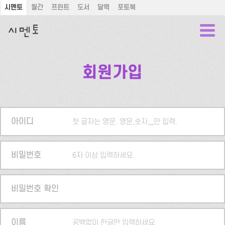
시멘토
월간
프린트
도서
달력
포토북
회원가입
아이디
첫 글자는 영문. 영문,숫자,_만 입력.
비밀번호
6자 이상 입력하세요.
비밀번호 확인
이름
공백없이 한글만 입력하세요.