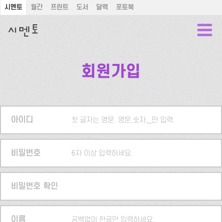
시멘토
월간
프린트
도서
달력
포토북
회원가입
아이디
첫 글자는 영문. 영문,숫자,_만 입력.
비밀번호
6자 이상 입력하세요.
비밀번호 확인
이름
공백없이 한글만 입력하세요.