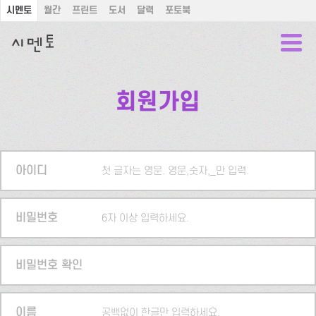
시멘토
월간
프린트
도서
달력
포토북
회원가입
아이디
첫 글자는 영문. 영문,숫자,_만 입력.
비밀번호
6자 이상 입력하세요.
비밀번호 확인
이름
공백없이 한글만 입력하세요.