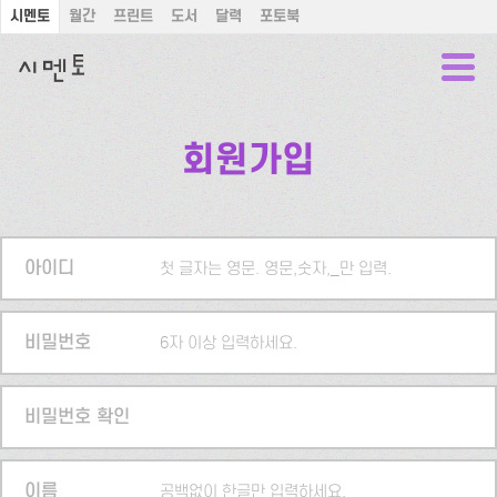
시멘토
월간
프린트
도서
달력
포토북
회원가입
아이디
첫 글자는 영문. 영문,숫자,_만 입력.
비밀번호
6자 이상 입력하세요.
비밀번호 확인
이름
공백없이 한글만 입력하세요.