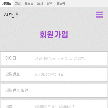
시멘토
월간
프린트
도서
달력
포토북
회원가입
아이디
첫 글자는 영문. 영문,숫자,_만 입력.
비밀번호
6자 이상 입력하세요.
비밀번호 확인
이름
공백없이 한글만 입력하세요.