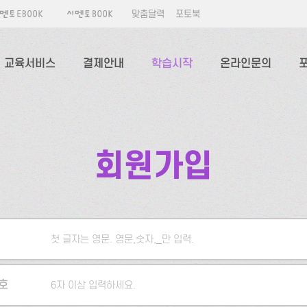
맞춤달력
포토북
교육서비스
결제안내
학습시작
온라인문의
회원가입
첫 글자는 영문. 영문,숫자,_만 입력.
5자 이상 입력하세요.
호
6자 이상 입력하세요.