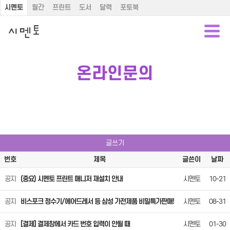
시멘토
월간
프린트
도서
달력
포토북
온라인문의
글쓰기
번호
제목
글쓴이
날짜
공지
(중요) 시멘토 프린트 매니저 재설치 안내
시멘토
10-21
공지
비스포크 정수기/에어드레서 등 삼성 가전제품 비밀특가판매!
시멘토
08-31
공지
[결제] 결제창에서 카드 번호 입력이 안될 때
시멘토
01-30