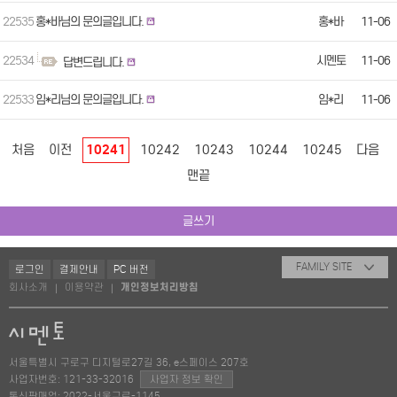
22535
홍*바님의 문의글입니다.
홍*바
11-06
22534
시멘토
11-06
답변드립니다.
22533
임*리님의 문의글입니다.
임*리
11-06
처음
이전
10241
10242
10243
10244
10245
다음
맨끝
글쓰기
FAMILY SITE
로그인
결제안내
PC 버전
회사소개
이용약관
개인정보처리방침
|
|
서울특별시 구로구 디지털로27길 36, e스페이스 207호
사업자번호: 121-33-32016
사업자 정보 확인
통신판매업: 2022-서울구로-1145