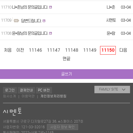
11710
나*춘님의 문의글입니다.
나*춘
03-04
11709
시멘토
03-04
답변드립니다.
11708
윤*람님의 문의글입니다.
윤*람
03-04
처음
이전
11146
11147
11148
11149
11150
다음
맨끝
글쓰기
FAMILY SITE
로그인
결제안내
PC 버전
회사소개
이용약관
개인정보처리방침
|
|
서울특별시 구로구 디지털로27길 36, e스페이스 207호
사업자번호: 121-33-32016
사업자 정보 확인
통신판매업: 2022-서울구로-1145