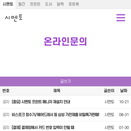
시멘토
월간
프린트
도서
달력
포토북
온라인문의
글쓰기
번호
제목
글쓴이
날짜
공지
(중요) 시멘토 프린트 매니저 재설치 안내
시멘토
10-21
공지
비스포크 정수기/에어드레서 등 삼성 가전제품 비밀특가판매!
시멘토
08-31
공지
[결제] 결제창에서 카드 번호 입력이 안될 때
시멘토
01-30