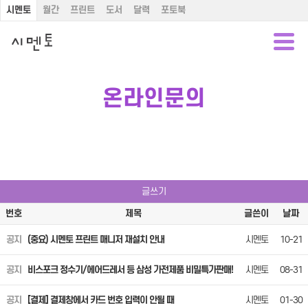
시멘토
월간
프린트
도서
달력
포토북
온라인문의
글쓰기
번호
제목
글쓴이
날짜
공지
(중요) 시멘토 프린트 매니저 재설치 안내
시멘토
10-21
공지
비스포크 정수기/에어드레서 등 삼성 가전제품 비밀특가판매!
시멘토
08-31
공지
[결제] 결제창에서 카드 번호 입력이 안될 때
시멘토
01-30