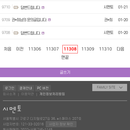
9710
시멘토
01-21
답변드립니다.
9709
권*희님의 문의글입니다.
권*희
01-20
9708
시멘토
01-20
답변드립니다.
처음
이전
11306
11307
11308
11309
11310
다음
맨끝
글쓰기
FAMILY SITE
로그인
결제안내
PC 버전
회사소개
이용약관
개인정보처리방침
|
|
서울특별시 구로구 디지털로27길 36, e스페이스 207호
사업자번호: 121-33-32016
사업자 정보 확인
통신판매업: 2022-서울구로-1145