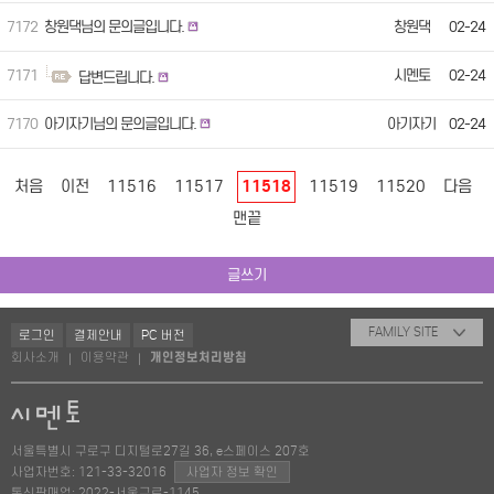
7172
창원댁님의 문의글입니다.
창원댁
02-24
7171
시멘토
02-24
답변드립니다.
7170
아기자기님의 문의글입니다.
아기자기
02-24
처음
이전
11516
11517
11518
11519
11520
다음
맨끝
글쓰기
FAMILY SITE
로그인
결제안내
PC 버전
회사소개
이용약관
개인정보처리방침
|
|
서울특별시 구로구 디지털로27길 36, e스페이스 207호
사업자번호: 121-33-32016
사업자 정보 확인
통신판매업: 2022-서울구로-1145