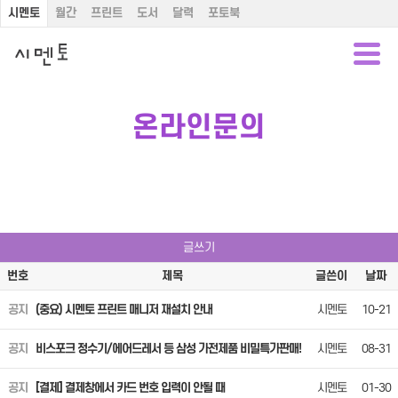
시멘토
월간
프린트
도서
달력
포토북
온라인문의
글쓰기
번호
제목
글쓴이
날짜
공지
(중요) 시멘토 프린트 매니저 재설치 안내
시멘토
10-21
공지
비스포크 정수기/에어드레서 등 삼성 가전제품 비밀특가판매!
시멘토
08-31
공지
[결제] 결제창에서 카드 번호 입력이 안될 때
시멘토
01-30