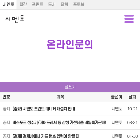
시멘토
월간
프린트
도서
달력
포토북
온라인문의
글쓰기
번호
제목
글쓴이
날짜
공지
(중요) 시멘토 프린트 매니저 재설치 안내
시멘토
10-21
공지
비스포크 정수기/에어드레서 등 삼성 가전제품 비밀특가판매!
시멘토
08-31
공지
[결제] 결제창에서 카드 번호 입력이 안될 때
시멘토
01-30