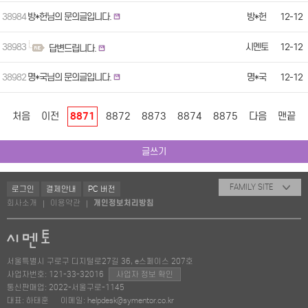
38984
방*헌님의 문의글입니다.
방*헌
12-12
38983
시멘토
12-12
답변드립니다.
38982
명*국님의 문의글입니다.
명*국
12-12
처음
이전
8871
8872
8873
8874
8875
다음
맨끝
글쓰기
FAMILY SITE
로그인
결제안내
PC 버전
회사소개
이용약관
개인정보처리방침
|
|
서울특별시 구로구 디지털로27길 36, e스페이스 207호
사업자번호: 121-33-32016
사업자 정보 확인
통신판매업: 2022-서울구로-1145
대표: 하태훈
이메일: helpdesk@symentor.co.kr