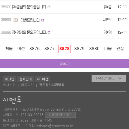
38900
유*종님의 문의글입니다.
유*종
12-11
38899
시멘토
12-11
답변드립니다.
38898
김*영님의 문의글입니다.
김*영
12-11
처음
이전
8876
8877
8878
8879
8880
다음
맨끝
글쓰기
FAMILY SITE
로그인
결제안내
PC 버전
회사소개
이용약관
개인정보처리방침
|
|
서울특별시 구로구 디지털로27길 36, e스페이스 207호
사업자번호: 121-33-32016
사업자 정보 확인
통신판매업: 2022-서울구로-1145
대표: 하태훈
이메일: helpdesk@symentor.co.kr