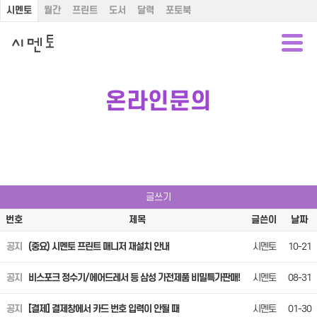
시멘토
월간
프린트
도서
달력
포토북
온라인문의
글쓰기
번호
제목
글쓴이
날짜
공지
(중요) 시멘토 프린트 매니저 재설치 안내
시멘토
10-21
공지
비스포크 정수기/에어드레서 등 삼성 가전제품 비밀특가판매!
시멘토
08-31
공지
[결제] 결제창에서 카드 번호 입력이 안될 때
시멘토
01-30