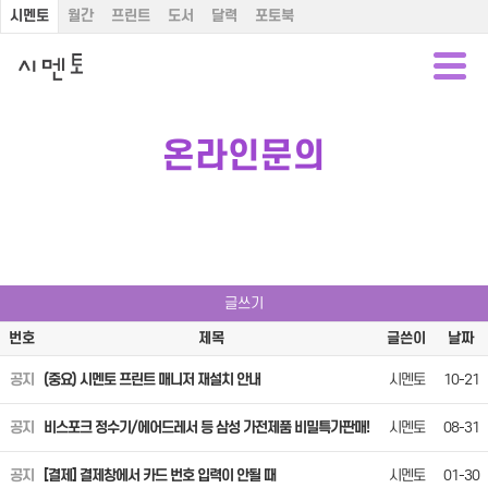
시멘토
월간
프린트
도서
달력
포토북
온라인문의
글쓰기
번호
제목
글쓴이
날짜
공지
(중요) 시멘토 프린트 매니저 재설치 안내
시멘토
10-21
공지
비스포크 정수기/에어드레서 등 삼성 가전제품 비밀특가판매!
시멘토
08-31
공지
[결제] 결제창에서 카드 번호 입력이 안될 때
시멘토
01-30