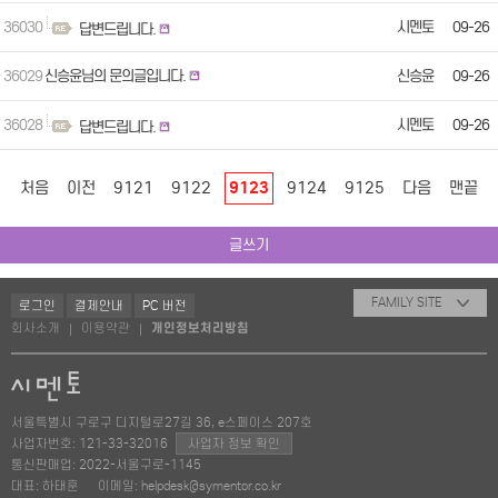
36030
시멘토
09-26
답변드립니다.
36029
신승윤님의 문의글입니다.
신승윤
09-26
36028
시멘토
09-26
답변드립니다.
처음
이전
9121
9122
9123
9124
9125
다음
맨끝
글쓰기
FAMILY SITE
로그인
결제안내
PC 버전
회사소개
이용약관
개인정보처리방침
|
|
서울특별시 구로구 디지털로27길 36, e스페이스 207호
사업자번호: 121-33-32016
사업자 정보 확인
통신판매업: 2022-서울구로-1145
대표: 하태훈
이메일: helpdesk@symentor.co.kr