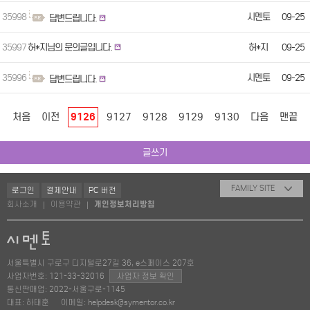
35998
시멘토
09-25
답변드립니다.
35997
허*지님의 문의글입니다.
허*지
09-25
35996
시멘토
09-25
답변드립니다.
처음
이전
9126
9127
9128
9129
9130
다음
맨끝
글쓰기
FAMILY SITE
로그인
결제안내
PC 버전
회사소개
이용약관
개인정보처리방침
|
|
서울특별시 구로구 디지털로27길 36, e스페이스 207호
사업자번호: 121-33-32016
사업자 정보 확인
통신판매업: 2022-서울구로-1145
대표: 하태훈
이메일: helpdesk@symentor.co.kr