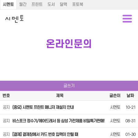
시멘토
월간
프린트
도서
달력
포토북
온라인문의
글쓰기
번호
제목
글쓴이
날짜
공지
(중요) 시멘토 프린트 매니저 재설치 안내
시멘토
10-21
공지
비스포크 정수기/에어드레서 등 삼성 가전제품 비밀특가판매!
시멘토
08-31
공지
[결제] 결제창에서 카드 번호 입력이 안될 때
시멘토
01-30