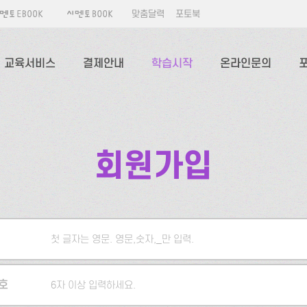
맞춤달력
포토북
교육서비스
결제안내
학습시작
온라인문의
회원가입
첫 글자는 영문. 영문,숫자,_만 입력.
5자 이상 입력하세요.
호
6자 이상 입력하세요.